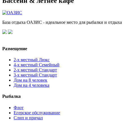
Бассейн & летнее кафе
База отдыха ОАЗИС - идеальное место для рыбалки и отдыха
Реестр ФСА №С302025006464
Размещение
2-х местный Люкс
4-х местный Семейный
2-х местный Стандарт
3-х местный Стандарт
Дом на 8 человек
Дом на 4 человека
Рыбалка
Флот
Егерское обслуживание
Слип и причал